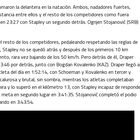
omaron la delantera en la natación. Ambos, nadadores fuertes,
distancia entre ellos y el resto de los competidores como fuera
o en 23:27 con Stapley un segundo detrás. Ognjen Stojanović (SRB)
 el resto de los competidores, pedaleando respetando las reglas de
, Stapley no se quedó atrás y después de los primeros 10 km
ento, rara vez bajando de los 50 km/h. Pero detrás de él, Draper
, 3:46 por detrás, junto con Bogdan Kovalenko (KAZ). Draper llegó a
cleta del día en 1:52:14, con Schoeman y Kovalenko en tercer y
calurosa y brutal, sin sombra, mientras los atletas completaban
mira y lo superó en el kilómetro 13, con Stapley incapaz de responde
 la meta en segundo lugar en 3:41:35. Stojanović completó el podio
zando en 3:43:54.