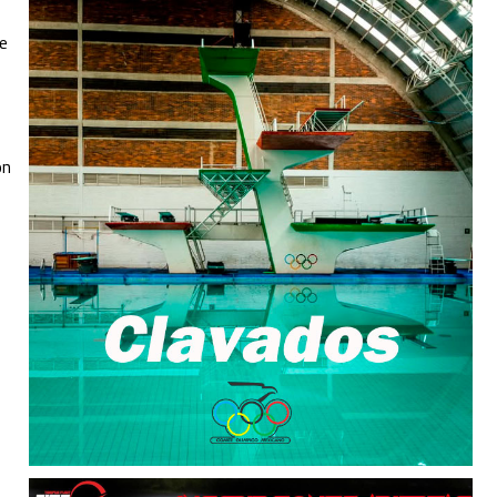
ie
on