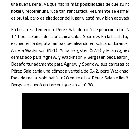
una buena señal, ya que habría más posibilidades de que su ri
hotel y recorrer una ruta tan fantástica. Realmente se esmera
es brutal, pero es alrededor del lugar y está muy bien apoyada
En la carrera femenina, Pérez Sala dominó de principio a fin.
1:11 por delante de la británica Chloe Sparrow. En la biciclet
estuvo en la disputa, ambas pedaleando en solitario durante 
Amelia Watkinson (NZL), Anna Bergsten (SWE) y Milan Agnew 
demasiado para Agnew, y Watkinson y Bergsten pedalearon jun
Desafortunadamente para Agnew y Sparrow, sus carreras term
Pérez Sala tenía una cómoda ventaja de 6:42, pero Watkinso
línea de meta, solo había 1:28 entre ellas. Pérez Sala se llev
Bergsten quedó en tercer lugar en 4:10:38.