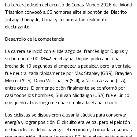
La tercera edición del circuito de Copas Mundo 2026 del World
Triathlon convocó a 65 hombres elite al pontón del Distrito
Jintang, Chengdu, China, y la carrera fue realmente
electrizante.
Desarrollo de la competencia
La carrera se inició con el liderazgo del francés Igor Dupuis y
su tiempo de 00:08:42 en el agua. Dupuis pudo abrir una
brecha de 10 segundos al empezar a pedalear, pero la ventaja
fue neutralizada rápidamente por Max Stapley (GBR), Brayden
Mercer (AUS), Dario Wickihalter (SUI), y Nicola Azzano (ITA),
entre otros. El primer pelotón finalmente se conformó por
casi todos los hombres; Sullivan Middaugh (USA) fue el único
que quedó atrás luego de una complicada etapa a nado.
Los ciclistas se dispusieron a usar la táctica para conservar
energía y lograr posición. El circuito era veloz, pero el pelotón
de 64 ciclistas debió navegar el recorrido y tomar las esquinas
con precaución. Itamar Levanon (ISR) hizo el mejor tiempo del